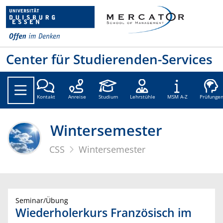
Center für Studierenden-Services
Kontakt
Anreise
Studium
Lehrstühle
MSM A-Z
Prüfunge
Wintersemester
CSS
Wintersemester
Seminar/Übung
Wiederholerkurs Französisch im