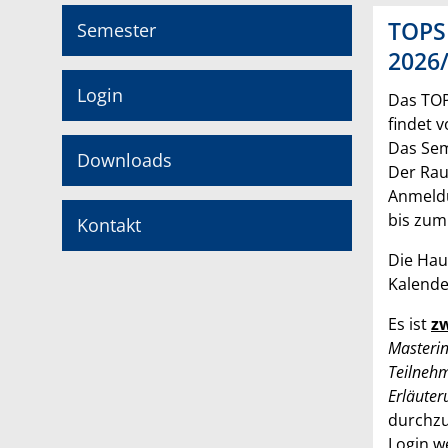
TOPS
Semester
2026
Login
Das TOP
findet 
Das Sem
Downloads
Der Rau
Anmeldu
bis zum 
Kontakt
Die Hau
Kalende
Es ist
zw
Masterin
Teilneh
Erläute
durchzu
Login we