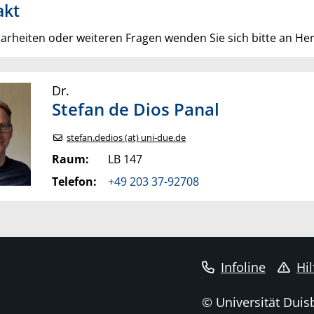
akt
larheiten oder weiteren Fragen wenden Sie sich bitte an Her
Dr.
Stefan
de Dios Panal
stefan.dedios (at) uni-due.de
Raum:
LB 147
Telefon:
+49 203 37-92708
Infoline
Hil
© Universität Duis