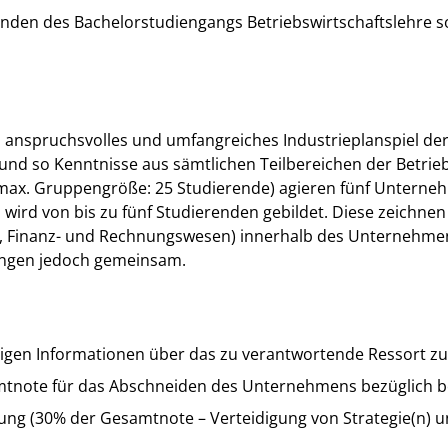
renden des Bachelorstudiengangs Betriebswirtschaftslehre 
n anspruchsvolles und umfangreiches Industrieplanspiel de
d so Kenntnisse aus sämtlichen Teilbereichen der Betrie
max. Gruppengröße: 25 Studierende) agieren fünf Unterne
rd von bis zu fünf Studierenden gebildet. Diese zeichnen s
l, Finanz- und Rechnungswesen) innerhalb des Unternehmens
ungen jedoch gemeinsam.
igen Informationen über das zu verantwortende Ressort zu 
amtnote für das Abschneiden des Unternehmens bezüglich b
g (30% der Gesamtnote – Verteidigung von Strategie(n) u