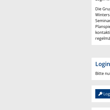
Die Gru
Winters
Seminar
Planspi
kontakti
regelmä
Logi
Bitte nu
Log