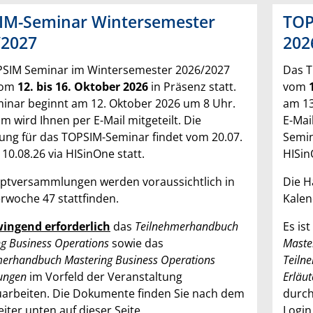
IM-Seminar Wintersemester
TOP
/2027
202
SIM Seminar im Wintersemester 2026/2027
Das T
vom
12. bis 16. Oktober 2026
in Präsenz statt.
vom
inar beginnt am 12. Oktober 2026 um 8 Uhr.
am 13
m wird Ihnen per E-Mail mitgeteilt. Die
E-Mai
ng für das TOPSIM-Seminar findet vom 20.07.
Semin
10.08.26 via HISinOne statt.
HISin
ptversammlungen werden voraussichtlich in
Die H
rwoche 47 stattfinden.
Kalen
ingend erforderlich
das
Teilnehmerhandbuch
Es ist
g Business Operations
sowie das
Maste
merhandbuch Mastering Business Operations
Teiln
rungen
im Vorfeld der Veranstaltung
Erläu
arbeiten. Die Dokumente finden Sie nach dem
durch
iter unten auf dieser Seite.
Login