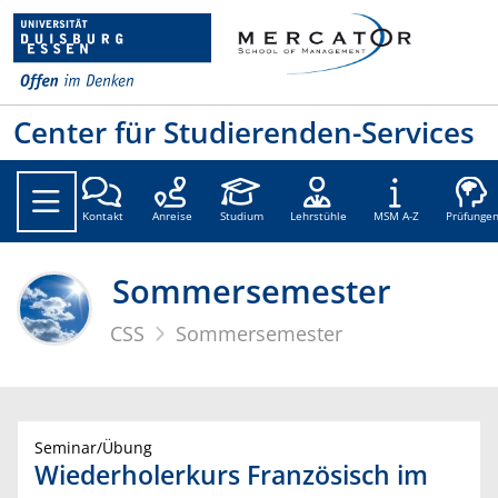
Center für Studierenden-Services
Kontakt
Anreise
Studium
Lehrstühle
MSM A-Z
Prüfunge
Sommersemester
CSS
Sommersemester
Seminar/Übung
Wiederholerkurs Französisch im