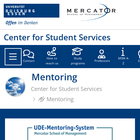
Center for Student Services
How to
Study
MSM A-
Contact
Professors
reach us
programs
Z
Mentoring
Center for Student Services
Mentoring