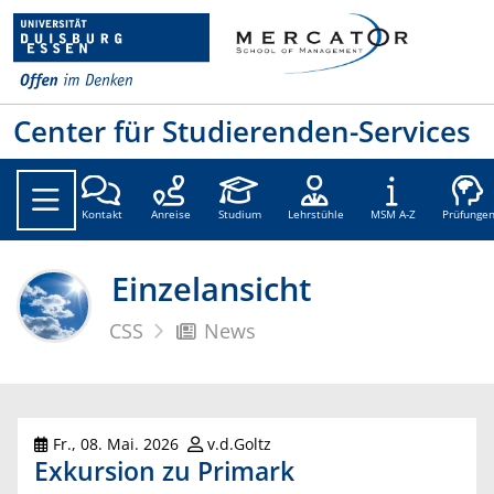
Center für Studierenden-Services
Kontakt
Anreise
Studium
Lehrstühle
MSM A-Z
Prüfunge
Einzelansicht
CSS
News
Fr., 08. Mai. 2026
v.d.Goltz
Exkursion zu Primark