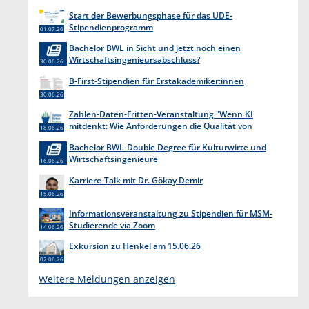
Start der Bewerbungsphase für das UDE-
Stipendienprogramm
01.07.26
Bachelor BWL in Sicht und jetzt noch einen
Wirtschaftsingenieursabschluss?
30.06.26
B-First-Stipendien für Erstakademiker:innen
30.06.26
Zahlen-Daten-Fritten-Veranstaltung "Wenn KI
mitdenkt: Wie Anforderungen die Qualität von
18.06.26
Software entscheiden"
Bachelor BWL-Double Degree für Kulturwirte und
Wirtschaftsingenieure
16.06.26
Karriere-Talk mit Dr. Gökay Demir
15.06.26
Informationsveranstaltung zu Stipendien für MSM-
Studierende via Zoom
14.06.26
Exkursion zu Henkel am 15.06.26
02.06.26
Weitere Meldungen anzeigen