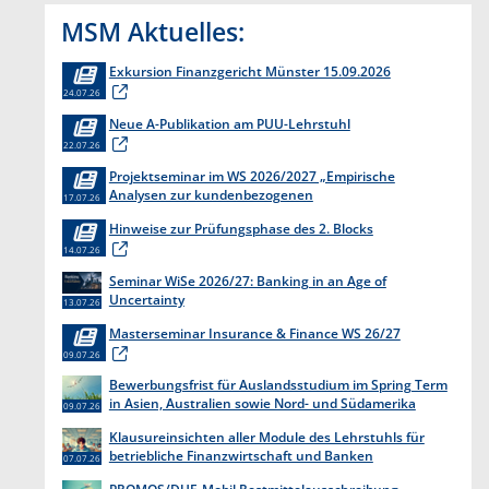
MSM Aktuelles:
Exkursion Finanzgericht Münster 15.09.2026
24.07.26
Neue A-Publikation am PUU-Lehrstuhl
22.07.26
Projektseminar im WS 2026/2027 „Empirische
Analysen zur kundenbezogenen
17.07.26
Erkenntnisgewinnung “
Hinweise zur Prüfungsphase des 2. Blocks
14.07.26
Seminar WiSe 2026/27: Banking in an Age of
Uncertainty
13.07.26
Masterseminar Insurance & Finance WS 26/27
09.07.26
Bewerbungsfrist für Auslandsstudium im Spring Term
in Asien, Australien sowie Nord- und Südamerika
09.07.26
endet am 31. Juli 2026
Klausureinsichten aller Module des Lehrstuhls für
betriebliche Finanzwirtschaft und Banken
07.07.26