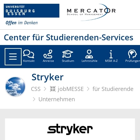
Center für Studierenden-Services
Kontakt
Anreise
Studium
Lehrstühle
MSM A-Z
Prüfunge
Stryker
CSS
jobMESSE
für Studierende
Unternehmen