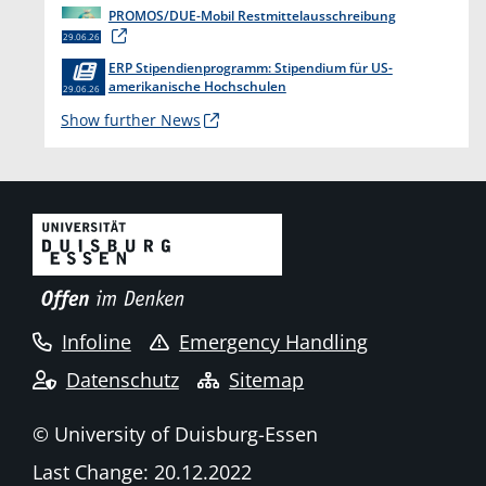
PROMOS/DUE-Mobil Restmittelausschreibung
29.06.26
ERP Stipendienprogramm: Stipendium für US-
amerikanische Hochschulen
29.06.26
Show further News
Infoline
Emergency Handling
Datenschutz
Sitemap
© University of Duisburg-Essen
Last Change: 20.12.2022