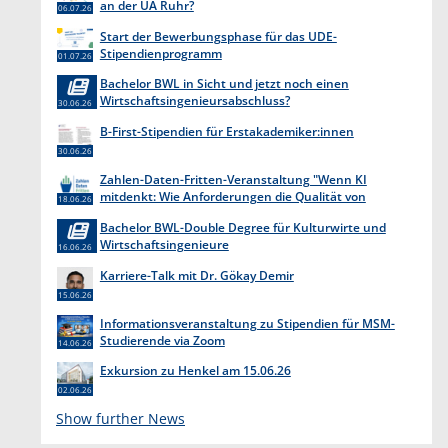
an der UA Ruhr?
06.07.26
Start der Bewerbungsphase für das UDE-
Stipendienprogramm
01.07.26
Bachelor BWL in Sicht und jetzt noch einen
Wirtschaftsingenieursabschluss?
30.06.26
B-First-Stipendien für Erstakademiker:innen
30.06.26
Zahlen-Daten-Fritten-Veranstaltung "Wenn KI
mitdenkt: Wie Anforderungen die Qualität von
18.06.26
Software entscheiden"
Bachelor BWL-Double Degree für Kulturwirte und
Wirtschaftsingenieure
16.06.26
Karriere-Talk mit Dr. Gökay Demir
15.06.26
Informationsveranstaltung zu Stipendien für MSM-
Studierende via Zoom
14.06.26
Exkursion zu Henkel am 15.06.26
02.06.26
Show further News