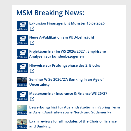
MSM Breaking News:
Exkursion Finanzgericht Münster 15.09.2026
24.07.26
Neue A-Publikation am PUU-Lehrstuhl
22.07.26
Projektseminar im WS 2026/2027 „Empirische
Analysen zur kundenbezogenen
17.07.26
Erkenntnisgewinnung “
Hinweise zur Prüfungsphase des 2. Blocks
14.07.26
Seminar WiSe 2026/27: Banking in an Age of
Uncertainty
13.07.26
Masterseminar Insurance & Finance WS 26/27
09.07.26
Bewerbungsfrist für Auslandsstudium im Spring Term
in Asien, Australien sowie Nord- und Südamerika
09.07.26
endet am 31. Juli 2026
Exam reviews for all modules of the Chair of Finance
and Banking
07.07.26