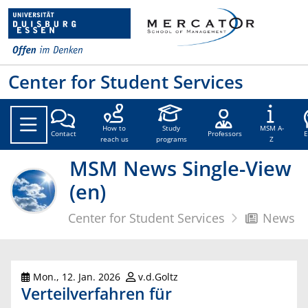
Center for Student Services
How to
Study
MSM A-
Contact
Professors
reach us
programs
Z
MSM News Single-View
(en)
Center for Student Services
News
Mon., 12. Jan. 2026
v.d.Goltz
Verteilverfahren für